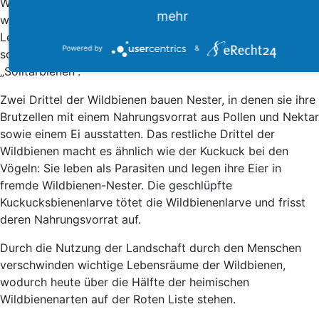
Wildbienen vor – zu ihnen zählen auch die Hummeln. Der
mehr
wesentliche Unterschied zu den Honigbienen liegt in der
Lebensweise – Wildbienen leben nicht in einem Staat,
Powered by
&
sondern einzeln. Deshalb nennt man Wildbienen auch
„Solitärbienen“.
Zwei Drittel der Wildbienen bauen Nester, in denen sie ihre
Brutzellen mit einem Nahrungsvorrat aus Pollen und Nektar
sowie einem Ei ausstatten. Das restliche Drittel der
Wildbienen macht es ähnlich wie der Kuckuck bei den
Vögeln: Sie leben als Parasiten und legen ihre Eier in
fremde Wildbienen-Nester. Die geschlüpfte
Kuckucksbienenlarve tötet die Wildbienenlarve und frisst
deren Nahrungsvorrat auf.
Durch die Nutzung der Landschaft durch den Menschen
verschwinden wichtige Lebensräume der Wildbienen,
wodurch heute über die Hälfte der heimischen
Wildbienenarten auf der Roten Liste stehen.