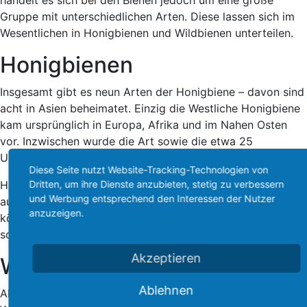
handelt es sich bei den Bienen jedoch um eine große
Gruppe mit unterschiedlichen Arten. Diese lassen sich im
Wesentlichen in Honigbienen und Wildbienen unterteilen.
Honigbienen
Insgesamt gibt es neun Arten der Honigbiene – davon sind
acht in Asien beheimatet. Einzig die Westliche Honigbiene
kam ursprünglich in Europa, Afrika und im Nahen Osten
vor. Inzwischen wurde die Art sowie die etwa 25
Unterarten durch den Menschen weltweit verbreitet.
Diese Seite nutzt Website-Tracking-Technologien von
Dritten, um ihre Dienste anzubieten, stetig zu verbessern
Honigbienen leben, anders als die Wildbienen,
und Werbung entsprechend den Interessen der Nutzer
ausschließlich in Bienenstöcken. Nur in diesem Verband
anzuzeigen.
können sie exisitieren und überleben, da sie auf den
sozialen Kontakt mit ihren Artgenossen angewiesen sind.
Akzeptieren
Wildbienen
Ablehnen
Allein in Deutschland kommen über 550 Arten von