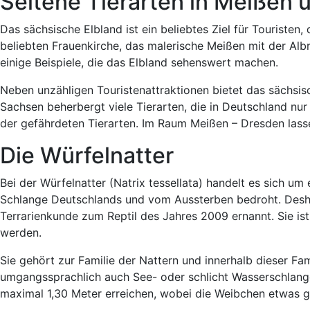
Seltene Tierarten in Meiße
Das sächsische Elbland ist ein beliebtes Ziel für Touristen
beliebten Frauenkirche, das malerische Meißen mit der A
einige Beispiele, die das Elbland sehenswert machen.
Neben unzähligen Touristenattraktionen bietet das sächsisc
Sachsen beherbergt viele Tierarten, die in Deutschland nu
der gefährdeten Tierarten. Im Raum Meißen – Dresden lassen
Die Würfelnatter
Bei der Würfelnatter (Natrix tessellata) handelt es sich um 
Schlange Deutschlands und vom Aussterben bedroht. Desha
Terrarienkunde zum Reptil des Jahres 2009 ernannt. Sie ist
werden.
Sie gehört zur Familie der Nattern und innerhalb dieser Fa
umgangssprachlich auch See- oder schlicht Wasserschlange
maximal 1,30 Meter erreichen, wobei die Weibchen etwas gr