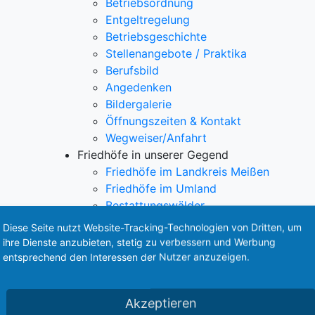
Betriebsordnung
Entgeltregelung
Betriebsgeschichte
Stellenangebote / Praktika
Berufsbild
Angedenken
Bildergalerie
Öffnungszeiten & Kontakt
Wegweiser/Anfahrt
Friedhöfe in unserer Gegend
Friedhöfe im Landkreis Meißen
Friedhöfe im Umland
Bestattungswälder
Naturruhe
Diese Seite nutzt Website-Tracking-Technologien von Dritten, um
Waldfrieden
ihre Dienste anzubieten, stetig zu verbessern und Werbung
Ehrengräber
entsprechend den Interessen der Nutzer anzuzeigen.
Kriegsgräber
Horoskop
Akzeptieren
Einäscherungsauskunft