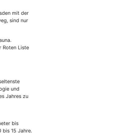
esden mit der
eg, sind nur
auna.
r Roten Liste
seltenste
ogie und
des Jahres zu
eter bis
 bis 15 Jahre.