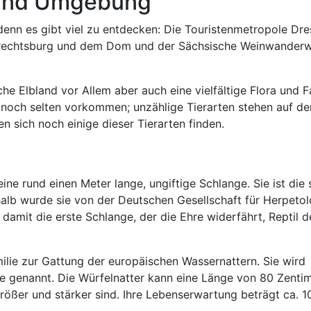
n und Umgebung
, denn es gibt viel zu entdecken: Die Touristenmetropole Dr
lbrechtsburg und dem Dom und der Sächsische Weinwanderw
he Elbland vor Allem aber auch eine vielfältige Flora und F
r noch selten vorkommen; unzählige Tierarten stehen auf de
 sich noch einige dieser Tierarten finden.
eine rund einen Meter lange, ungiftige Schlange. Sie ist die 
lb wurde sie von der Deutschen Gesellschaft für Herpetol
 damit die erste Schlange, der die Ehre widerfährt, Reptil 
milie zur Gattung der europäischen Wassernattern. Sie wird
 genannt. Die Würfelnatter kann eine Länge von 80 Zentim
ößer und stärker sind. Ihre Lebenserwartung beträgt ca. 10