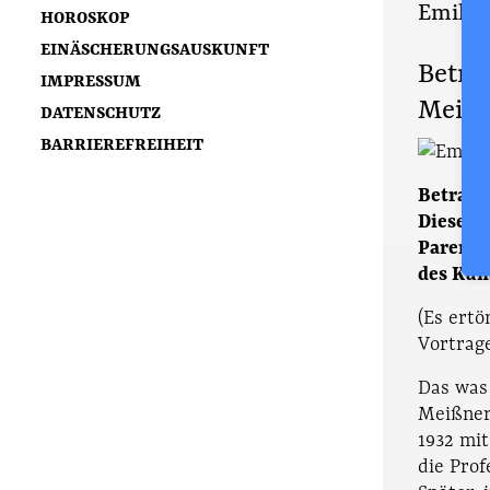
Emil Pa
HOROSKOP
EINÄSCHERUNGSAUSKUNFT
Betra
IMPRESSUM
Meißn
DATENSCHUTZ
BARRIEREFREIHEIT
Betrach
Dieser 
Parenta
des Kün
(Es ertö
Vortrage
Das was
Meißner
1932 mit
die Prof