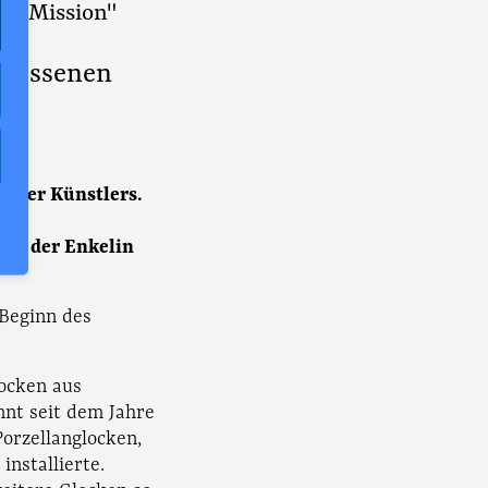
der Mission"
ergessenen
ßner Künstlers.
it der Enkelin
 Beginn des
locken aus
nnt seit dem Jahre
Porzellanglocken,
installierte.