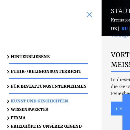
STÄD
Kremator
Start
Ku
DE
RU
Vorträge
VORT
HINTERBLIEBENE
MEIS
ETHIK-/RELIGIONSUNTERRICHT
In diese
FÜR BESTATTUNGSUNTERNEHMEN
die Ges
Feuerbes
KUNST UND GESCHICHTEN
1. Vort
WISSENSWERTES
FIRMA
FRIEDHÖFE IN UNSERER GEGEND