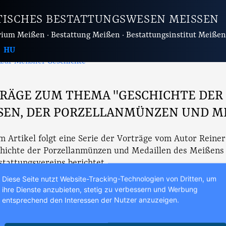
TISCHES BESTATTUNGSWESEN MEISSEN
ium Meißen · Bestattung Meißen · Bestattungsinstitut Meißen
nst und Geschichten
Phoenix, Münzen und Medaillen
HU
 zur Meißner Geschichte
RÄGE ZUM THEMA "GESCHICHTE DER
SEN, DER PORZELLANMÜNZEN UND ME
m Artikel folgt eine Serie der Vorträge vom Autor Reiner
chichte der Porzellanmünzen und Medaillen des Meißens
tattungsvereins berichtet.
Diese Seite nutzt Website-Tracking-Technologien von Dritten, um
rag: "Emil Paul Börner ein vielseitiger Künstler, mit klingender
ihre Dienste anzubieten, stetig zu verbessern und Werbung
entsprechend den Interessen der Nutzer anzuzeigen.