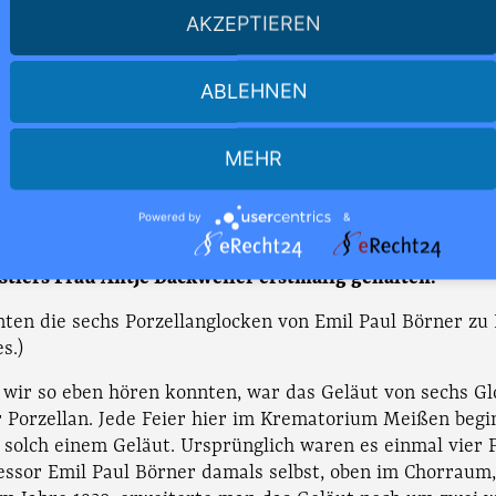
ul Börner ein vielseitiger Künstler, mit klingen
AKZEPTIEREN
chtung zum 130. Geburtstag eines fast v
ABLEHNEN
er Künstlers.
MEHR
tungen zum 130. Geburtstag eines fast vergessenen Mei
Powered by
&
Vortrag wurde von Reiner Graff am 18. März 2018 in der
tionshalle vom Krematorium Meißen und in Anwesenhe
stlers Frau Antje Dackweiler erstmalig gehalten.
nten die sechs Porzellanglocken von Emil Paul Börner zu
s.)
 wir so eben hören konnten, war das Geläut von sechs G
 Porzellan. Jede Feier hier im Krematorium Meißen begi
 solch einem Geläut. Ursprünglich waren es einmal vier 
essor Emil Paul Börner damals selbst, oben im Chorraum, 