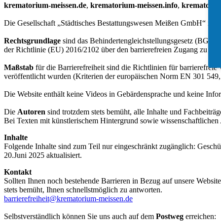
krematorium-meissen.de
,
krematorium-meissen.info
,
krematoriu
Die Gesellschaft „Städtisches Bestattungswesen Meißen GmbH“ ist stet
Rechtsgrundlage
sind das Behindertengleichstellungsgesetz (BGG)
der Richtlinie (EU) 2016/2102 über den barrierefreien Zugang zu de
Maßstab
für die Barrierefreiheit sind die Richtlinien für barrier
veröffentlicht wurden (Kriterien der europäischen Norm EN 301 549, 
Die Website enthält keine Videos in Gebärdensprache und keine Infor
Die
Autoren
sind trotzdem stets bemüht, alle Inhalte und Fachbeitr
Bei Texten mit künstlerischem Hintergrund sowie wissenschaftlichen
Inhalte
Folgende Inhalte sind zum Teil nur eingeschränkt zugänglich: Geschü
20.Juni 2025 aktualisiert.
Kontakt
Sollten Ihnen noch bestehende Barrieren in Bezug auf unsere Website a
stets bemüht, Ihnen schnellstmöglich zu antworten.
barrierefreiheit@krematorium-meissen.de
Selbstverständlich können Sie uns auch auf dem
Postweg
erreichen: