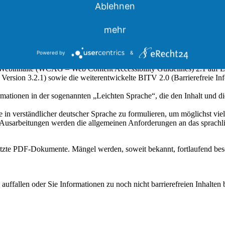
Ablehnen
m-meissen.org
s bemüht, ihre Netzauftritte (engl. websites) barrierefrei zugänglich 
mehr
, das Sächsische Inklusionsgesetz (SächsInklusG), das Sächsische E
n Websites und mobilen Anwendungen öffentlicher Stellen (Barrierefr
Powered by
&
efreie Webinhalte (WCAG – Web Content Accessibility Guidelines) 2.1 
Version 3.2.1) sowie die weiterentwickelte BITV 2.0 (Barrierefreie I
mationen in der sogenannten „Leichten Sprache“, die den Inhalt und di
äge in verständlicher deutscher Sprache zu formulieren, um möglichst 
 Ausarbeitungen werden die allgemeinen Anforderungen an das sprachlic
tzte PDF-Dokumente. Mängel werden, soweit bekannt, fortlaufend besei
uffallen oder Sie Informationen zu noch nicht barrierefreien Inhalten b