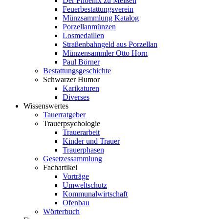
Der Phoenix zu Meißen
Feuerbestattungsverein
Münzsammlung Katalog
Porzellanmünzen
Losmedaillen
Straßenbahngeld aus Porzellan
Münzensammler Otto Horn
Paul Börner
Bestattungsgeschichte
Schwarzer Humor
Karikaturen
Diverses
Wissenswertes
Tauerratgeber
Trauerpsychologie
Trauerarbeit
Kinder und Trauer
Trauerphasen
Gesetzessammlung
Fachartikel
Vorträge
Umweltschutz
Kommunalwirtschaft
Ofenbau
Wörterbuch