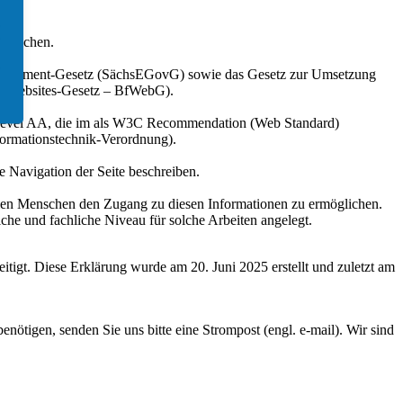
zu machen.
-Government-Gesetz (SächsEGovG) sowie das Gesetz zur Umsetzung
eie-Websites-Gesetz – BfWebG).
auf Level AA, die im als W3C Recommendation (Web Standard)
nformationstechnik-Verordnung).
e Navigation der Seite beschreiben.
vielen Menschen den Zugang zu diesen Informationen zu ermöglichen.
he und fachliche Niveau für solche Arbeiten angelegt.
tigt. Diese Erklärung wurde am 20. Juni 2025 erstellt und zuletzt am
enötigen, senden Sie uns bitte eine Strompost (engl. e-mail). Wir sind