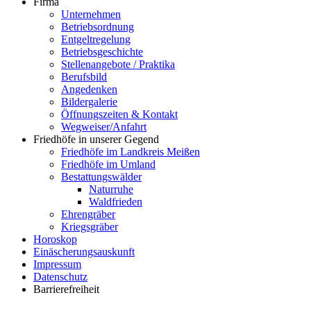
Firma
Unternehmen
Betriebsordnung
Entgeltregelung
Betriebsgeschichte
Stellenangebote / Praktika
Berufsbild
Angedenken
Bildergalerie
Öffnungszeiten & Kontakt
Wegweiser/Anfahrt
Friedhöfe in unserer Gegend
Friedhöfe im Landkreis Meißen
Friedhöfe im Umland
Bestattungswälder
Naturruhe
Waldfrieden
Ehrengräber
Kriegsgräber
Horoskop
Einäscherungsauskunft
Impressum
Datenschutz
Barrierefreiheit