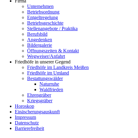
Firma
Unternehmen
Betriebsordnung
Entgeltregelung
Betriebsgeschichte
Stellenangebote / Praktika
Berufsbild
Angedenken
Bildergalerie
Öffnungszeiten & Kontakt
Wegweiser/Anfahrt
Friedhöfe in unserer Gegend
Friedhöfe im Landkreis Meißen
Friedhöfe im Umland
Bestattungswälder
Naturruhe
Waldfrieden
Ehrengräber
Kriegsgräber
Horoskop
Einäscherungsauskunft
Impressum
Datenschutz
Barrierefreiheit