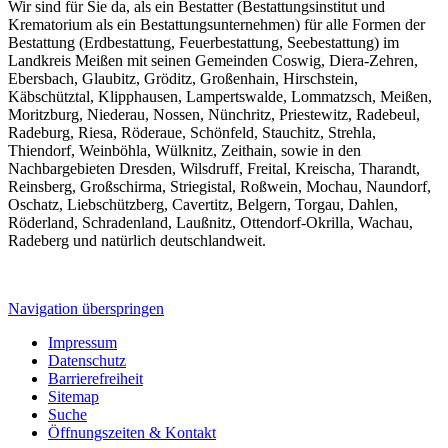
Wir sind für Sie da, als ein Bestatter (Bestattungsinstitut und
Krematorium als ein Bestattungsunternehmen) für alle Formen der
Bestattung (Erdbestattung, Feuerbestattung, Seebestattung) im
Landkreis Meißen mit seinen Gemeinden Coswig, Diera-Zehren,
Ebersbach, Glaubitz, Gröditz, Großenhain, Hirschstein,
Käbschütztal, Klipphausen, Lampertswalde, Lommatzsch, Meißen,
Moritzburg, Niederau, Nossen, Nünchritz, Priestewitz, Radebeul,
Radeburg, Riesa, Röderaue, Schönfeld, Stauchitz, Strehla,
Thiendorf, Weinböhla, Wülknitz, Zeithain, sowie in den
Nachbargebieten Dresden, Wilsdruff, Freital, Kreischa, Tharandt,
Reinsberg, Großschirma, Striegistal, Roßwein, Mochau, Naundorf,
Oschatz, Liebschützberg, Cavertitz, Belgern, Torgau, Dahlen,
Röderland, Schradenland, Laußnitz, Ottendorf-Okrilla, Wachau,
Radeberg und natürlich deutschlandweit.
Navigation überspringen
Impressum
Datenschutz
Barrierefreiheit
Sitemap
Suche
Öffnungszeiten & Kontakt