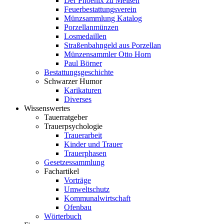
Der Phoenix zu Meißen
Feuerbestattungsverein
Münzsammlung Katalog
Porzellanmünzen
Losmedaillen
Straßenbahngeld aus Porzellan
Münzensammler Otto Horn
Paul Börner
Bestattungsgeschichte
Schwarzer Humor
Karikaturen
Diverses
Wissenswertes
Tauerratgeber
Trauerpsychologie
Trauerarbeit
Kinder und Trauer
Trauerphasen
Gesetzessammlung
Fachartikel
Vorträge
Umweltschutz
Kommunalwirtschaft
Ofenbau
Wörterbuch