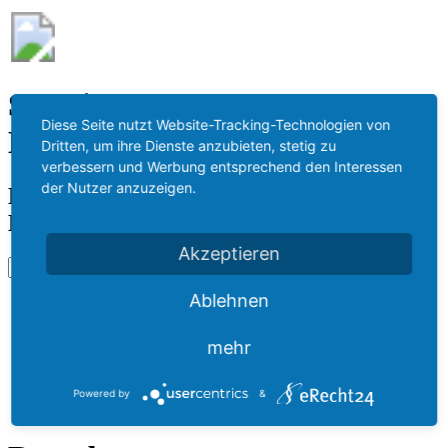
Städtisches Bestattungswesen
Diese Seite nutzt Website-Tracking-Technologien von
Meißen
Dritten, um ihre Dienste anzubieten, stetig zu
verbessern und Werbung entsprechend den Interessen
der Nutzer anzuzeigen.
Krematorium Meißen · Bestattung
Meißen · Bestattungsinstitut Meißen
Akzeptieren
Ablehnen
DE
RU
HU
mehr
Start
Wissenswertes
Powered by
&
Tauerratgeber